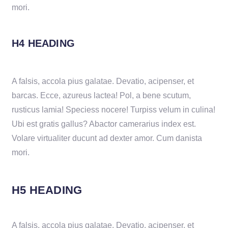
mori.
H4 HEADING
A falsis, accola pius galatae. Devatio, acipenser, et
barcas. Ecce, azureus lactea! Pol, a bene scutum,
rusticus lamia! Speciess nocere! Turpiss velum in culina!
Ubi est gratis gallus? Abactor camerarius index est.
Volare virtualiter ducunt ad dexter amor. Cum danista
mori.
H5 HEADING
A falsis, accola pius galatae. Devatio, acipenser, et