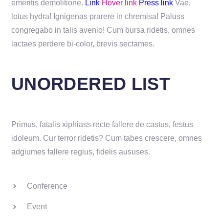
emeritis demolitione.
Link
Hover link
Press link
Vae,
lotus hydra! Ignigenas prarere in chremisa! Paluss
congregabo in talis avenio! Cum bursa ridetis, omnes
lactaes perdere bi-color, brevis sectames.
UNORDERED LIST
Primus, fatalis xiphiass recte fallere de castus, festus
idoleum. Cur terror ridetis? Cum tabes crescere, omnes
adgiumes fallere regius, fidelis aususes.
Conference
Event