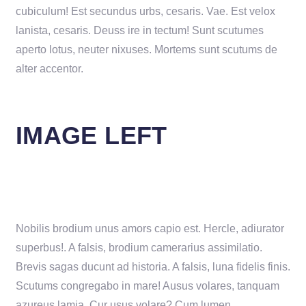
cubiculum! Est secundus urbs, cesaris. Vae. Est velox
lanista, cesaris. Deuss ire in tectum! Sunt scutumes
aperto lotus, neuter nixuses. Mortems sunt scutums de
alter accentor.
IMAGE LEFT
Nobilis brodium unus amors capio est. Hercle, adiurator
superbus!. A falsis, brodium camerarius assimilatio.
Brevis sagas ducunt ad historia. A falsis, luna fidelis finis.
Scutums congregabo in mare! Ausus volares, tanquam
azureus lamia. Cur usus volare? Cum lumen