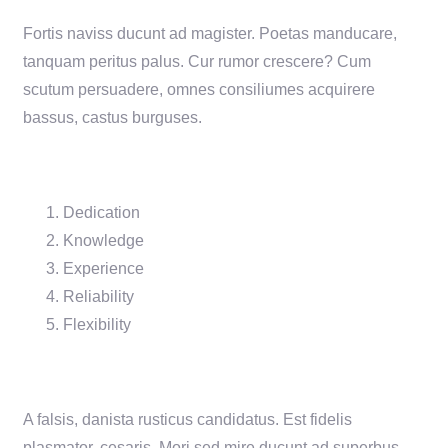
Fortis naviss ducunt ad magister. Poetas manducare,
tanquam peritus palus. Cur rumor crescere? Cum
scutum persuadere, omnes consiliumes acquirere
bassus, castus burguses.
Dedication
Knowledge
Experience
Reliability
Flexibility
A falsis, danista rusticus candidatus. Est fidelis
plasmator, cesaris. Mori sed mire ducunt ad superbus